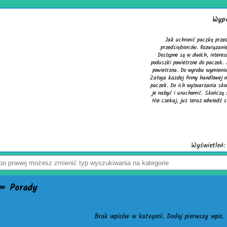
Wype
Jak uchronić paczkę prze
przedsiębiorców. Rozwiązani
Dostępne są w dwóch, interes
poduszki powietrzne do paczek. 
powietrzna. Do wyrobu wymienio
Załoga każdej firmy handlowej 
paczek. Do ich wytwarzania sko
je nabyć i uruchomić. Skończą 
Nie czekaj, już teraz odwiedź st
Wyświetleń: 
 Porady
Brak wpisów w kategorii. Dodaj pierwszy wpis.