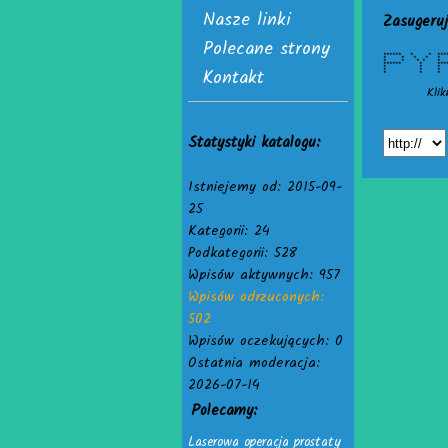
Nasze linki
Zasugeruj
Polecane strony
****** * * ****
* * * * 
* * * * 
****** * ****
Kontakt
* * * 
* * * 
* * * ***
Klik
Statystyki katalogu:
Istniejemy od: 2015-09-
25
Kategorii: 24
Podkategorii: 528
Wpisów aktywnych: 957
Wpisów odrzuconych:
502
Wpisów oczekujących: 0
Ostatnia moderacja:
2026-07-14
Polecamy:
Laserowa operacja prostaty