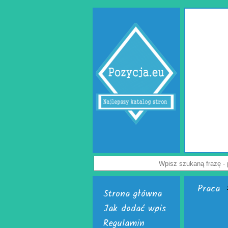
Gabinet psychologa Lublin
owik to miejsce, w którym każdy może uzyskać specjalistyczną i empatyczną
akresie zdrowia psychicznego, relacji oraz seksualności. Ten specjalistyczny
psychologa Lublin oferuje pomoc osobom borykającym się z lękiem, stresem,
emocjonalnymi i trudnościami w relacjach. Doświadczeni specjaliści, tacy jak
log Lublin i psychoterapeuta Lublin, oferują indywidualne podejście oraz
ę zaufania i bezpieczeństwa. W działalności ośrodka znajduje się również
jakie oferują seksuolodzy Lublin, pomagając pacjentom lepiej zrozumieć siebie
i wzmocnić dobrostan psychiczny.
Wyświetleń: 67 / Kliknięć: 0 /
Szczegóły wpisu
Praca
»
Strona główna
Jak dodać wpis
Regulamin