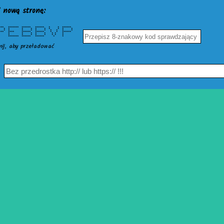
 nową stronę:
** ******* ****** ****** * * ******
* * * * * * * * * * *
* * * * * * * * * * *
** **** ****** ****** * * ******
* * * * * * * *
* * * * * * * *
**** ****** ****** * *
nij, aby przeładować