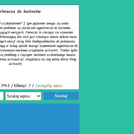
łniacze do kartonów
d uszkodzeniem? Z tym pytaniem zmaga się wielu
em problemu są skuteczne wypełniacze do kartonów.
ujących wersjach. Pierwsza to cieszące się uznaniem
Alternatywą dla nich jest chroniąca równie dobrze mata
nych wersji służy folia biodegradowalna do pakowania.
mogą w łatwy sposób tworzyć wspomniane wypełniacze do
nstruowano markowe urządzenia activaAir. Trzeba tylko
się problemy z częstymi zwrotami uszkodzonego towaru.
ronę activaair.pl. Znajdziesz na niej pełną ofertę firmy
activaAir.
3943 / Kliknięć: 7 /
Szczegóły wpisu
Szukaj