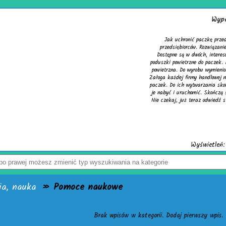
Wype
Jak uchronić paczkę prze
przedsiębiorców. Rozwiązani
Dostępne są w dwóch, interes
poduszki powietrzne do paczek. 
powietrzna. Do wyrobu wymienio
Załoga każdej firmy handlowej 
paczek. Do ich wytwarzania sko
je nabyć i uruchomić. Skończą 
Nie czekaj, już teraz odwiedź st
Wyświetleń:
ja, nauka
» Pomoce naukowe
Brak wpisów w kategorii. Dodaj pierwszy wpis.