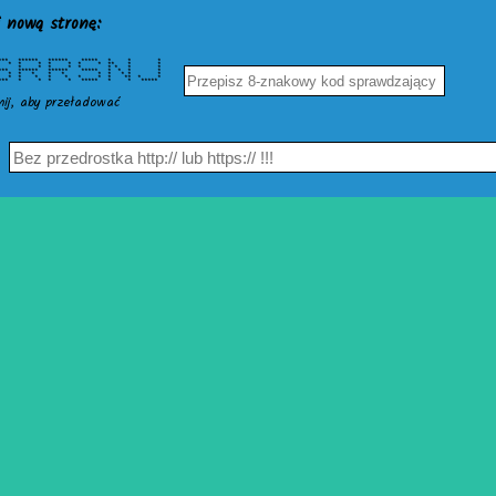
 nową stronę:
** ****** ****** ***** * * *
 * * * * * * * ** * *
* * * * * * * * * *
*** ****** ****** ***** * * * *
 * * * * * * * * * * *
* * * * * * * * * ** * *
**** * * * * ***** * * *****
nij, aby przeładować