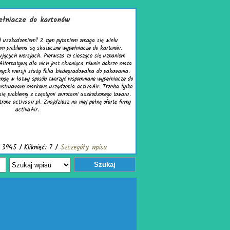
łniacze do kartonów
d uszkodzeniem? Z tym pytaniem zmaga się wielu
em problemu są skuteczne wypełniacze do kartonów.
ujących wersjach. Pierwsza to cieszące się uznaniem
Alternatywą dla nich jest chroniąca równie dobrze mata
nych wersji służy folia biodegradowalna do pakowania.
mogą w łatwy sposób tworzyć wspomniane wypełniacze do
nstruowano markowe urządzenia activaAir. Trzeba tylko
się problemy z częstymi zwrotami uszkodzonego towaru.
ronę activaair.pl. Znajdziesz na niej pełną ofertę firmy
activaAir.
 3945 / Kliknięć: 7 /
Szczegóły wpisu
Szukaj