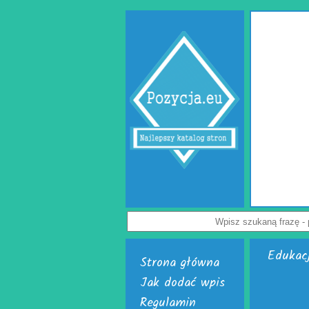
Gabinet psychologa Lublin
owik to miejsce, w którym każdy może uzyskać specjalistyczną i empatyczną
akresie zdrowia psychicznego, relacji oraz seksualności. Ten specjalistyczny
psychologa Lublin oferuje pomoc osobom borykającym się z lękiem, stresem,
emocjonalnymi i trudnościami w relacjach. Doświadczeni specjaliści, tacy jak
log Lublin i psychoterapeuta Lublin, oferują indywidualne podejście oraz
ę zaufania i bezpieczeństwa. W działalności ośrodka znajduje się również
jakie oferują seksuolodzy Lublin, pomagając pacjentom lepiej zrozumieć siebie
i wzmocnić dobrostan psychiczny.
Wyświetleń: 68 / Kliknięć: 0 /
Szczegóły wpisu
Edukac
Strona główna
Jak dodać wpis
Regulamin