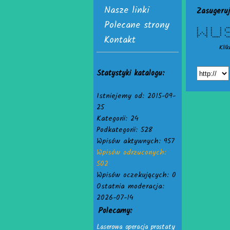
Nasze linki
Zasugeruj
Polecane strony
* * * * ***
* * * * *
* * * * 
* * * * * **
Kontakt
* * * * *
** ** * * 
* * ***** *
Klik
Statystyki katalogu:
Istniejemy od: 2015-09-
25
Kategorii: 24
Podkategorii: 528
Wpisów aktywnych: 957
Wpisów odrzuconych:
502
Wpisów oczekujących: 0
Ostatnia moderacja:
2026-07-14
Polecamy:
Laserowa operacja prostaty