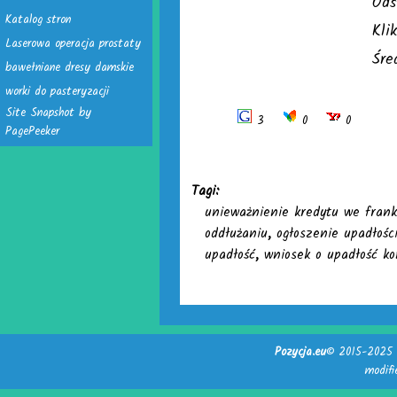
Ods
Katalog stron
Kli
Laserowa operacja prostaty
Śre
bawełniane dresy damskie
worki do pasteryzacji
Site Snapshot by
3
0
0
PagePeeker
Tagi:
unieważnienie kredytu we fran
oddłużaniu
,
ogłoszenie upadłośc
upadłość
,
wniosek o upadłość k
Pozycja.eu
© 2015-2025 -
modif