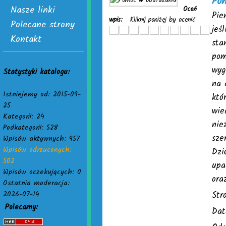
Po
Nasze linki
Oceń
Pie
wpis:
Kliknij poniżej by ocenić
Polecane strony
jeś
Kontakt
sta
pom
wyg
Statystyki katalogu:
na 
Istniejemy od: 2015-09-
któ
25
wie
Kategorii: 24
nie
Podkategorii: 528
sze
Wpisów aktywnych: 957
Wpisów odrzuconych:
Dzi
502
upa
Wpisów oczekujących: 0
ora
Ostatnia moderacja:
2026-07-14
Str
Polecamy:
Dat