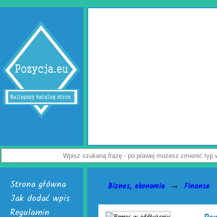
Wypełniacze do kartonów
Jak uchronić paczkę przed uszkodzeniem? Z tym pytaniem 
przedsiębiorców. Rozwiązaniem problemu są skuteczne wypełni
Dostępne są w dwóch, interesujących wersjach. Pierwsza to cie
poduszki powietrzne do paczek. Alternatywą dla nich jest chronią
powietrzna. Do wyrobu wymienionych wersji służy folia biodegrad
Załoga każdej firmy handlowej mogą w łatwy sposób tworzyć wspo
paczek. Do ich wytwarzania skonstruowano markowe urządzenia ac
je nabyć i uruchomić. Skończą się problemy z częstymi zwrotami 
Nie czekaj, już teraz odwiedź stronę activaair.pl. Znajdziesz na ni
activaAir.
Wyświetleń: 3946 / Kliknięć: 7 /
Szczeg
Strona główna
→
Biznes, ekonomia
Finanse
Jak dodać wpis
Regulamin