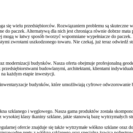
ga się wielu przedsiębiorców. Rozwiązaniem problemu są skuteczne w
zne do paczek. Alternatywą dla nich jest chroniąca równie dobrze mat
ej mogą w łatwy sposób tworzyć wspomniane wypełniacze do paczek. 
tymi zwrotami uszkodzonego towaru. Nie czekaj, już teraz odwiedź stronę
az modernizacji budynków. Nasza oferta obejmuje profesjonalną geode
 przedsiębiorstwami budowlanymi, architektami, klientami indywidual
na każdym etapie inwestycji.
z inwentaryzacje budynków, które umożliwiają cyfrowe odwzorowanie
ókna szklanego i węglowego. Nasza gama produktów została skompono
wysokiej klasy tkaniny szklane, jakie stanowią bazę wytrzymałych str
egularnej ofercie znajduje się także wytrzymałe włókno szklane oraz
ezawodne pręty z włókna szklanego oraz specjalna żywica poliestrowa