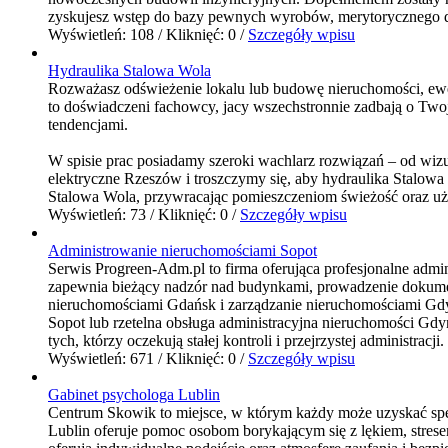
zyskujesz wstęp do bazy pewnych wyrobów, merytorycznego dor
Wyświetleń: 108 / Kliknięć: 0 /
Szczegóły wpisu
Hydraulika Stalowa Wola
Rozważasz odświeżenie lokalu lub budowę nieruchomości, ewen
to doświadczeni fachowcy, jacy wszechstronnie zadbają o Tw
tendencjami.
W spisie prac posiadamy szeroki wachlarz rozwiązań – od wizu
elektryczne Rzeszów i troszczymy się, aby hydraulika Stalo
Stalowa Wola, przywracając pomieszczeniom świeżość oraz uży
Wyświetleń: 73 / Kliknięć: 0 /
Szczegóły wpisu
Administrowanie nieruchomościami Sopot
Serwis Progreen-Adm.pl to firma oferująca profesjonalne adm
zapewnia bieżący nadzór nad budynkami, prowadzenie dokumenta
nieruchomościami Gdańsk i zarządzanie nieruchomościami Gdyn
Sopot lub rzetelna obsługa administracyjna nieruchomości G
tych, którzy oczekują stałej kontroli i przejrzystej administracji.
Wyświetleń: 671 / Kliknięć: 0 /
Szczegóły wpisu
Gabinet psychologa Lublin
Centrum Skowik to miejsce, w którym każdy może uzyskać specj
Lublin oferuje pomoc osobom borykającym się z lękiem, stresem