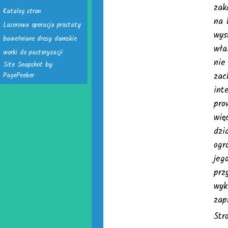
zak
Katalog stron
na 
Laserowa operacja prostaty
wys
bawełniane dresy damskie
wła
worki do pasteryzacji
nie
Site Snapshot by
zac
PagePeeker
int
pro
wię
dzi
ogr
jeg
prz
wyk
zap
Str