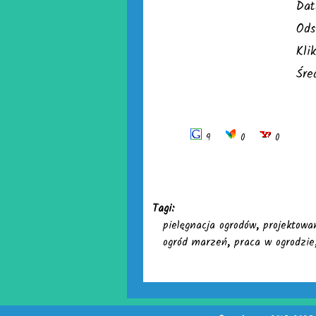
Dat
Ods
Kli
Śre
9
0
0
Tagi:
pielęgnacja ogrodów
,
projektowa
ogród marzeń
,
praca w ogrodzie