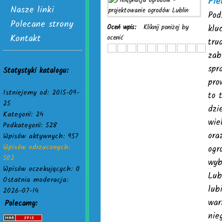
Pie
Nasze linki
Pod
Polecane strony
Oceń wpis:
Kliknij poniżej by
klu
Kontakt
ocenić
tru
zab
spr
Statystyki katalogu:
pro
Istniejemy od: 2015-09-
to 
25
dzi
Kategorii: 24
wie
Podkategorii: 528
ora
Wpisów aktywnych: 957
Wpisów odrzuconych:
ogr
502
wyb
Wpisów oczekujących: 0
Lub
Ostatnia moderacja:
lub
2026-07-14
war
Polecamy:
nie