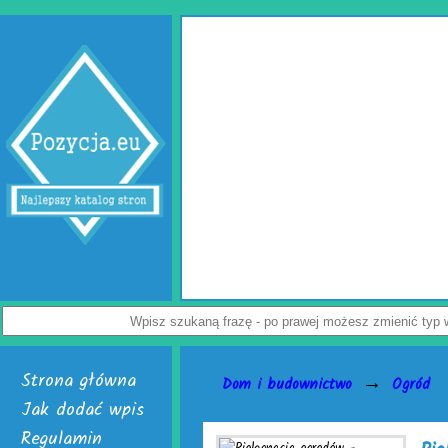
patyczną
styczny
p
esem,
Do
tacy jak
podus
raz
powi
wnież
Załog
 siebie
pacze
je na
Nie c
Strona główna
→
Dom i budownictwo
Ogród
Jak dodać wpis
Regulamin