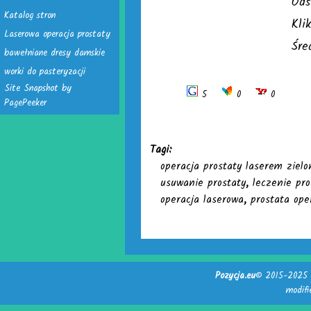
Ods
Katalog stron
Kli
Laserowa operacja prostaty
Śre
bawełniane dresy damskie
worki do pasteryzacji
Site Snapshot by
5
0
0
PagePeeker
Tagi:
operacja prostaty laserem ziel
usuwanie prostaty
,
leczenie pr
operacja laserowa
,
prostata ope
Pozycja.eu
© 2015-2025 -
modif