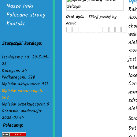
Ope
Nasze linki
Rak
Polecane strony
Oceń wpis:
Kliknij poniżej by
duż
Kontakt
ocenić
cho
wsk
nie
Statystyki katalogu:
roz
Istniejemy od: 2015-09-
jes
25
int
Kategorii: 24
las
Podkategorii: 528
Cze
Wpisów aktywnych: 957
Wpisów odrzuconych:
min
502
zdr
Wpisów oczekujących: 0
nie
Ostatnia moderacja:
2026-07-14
Str
Polecamy:
Dat