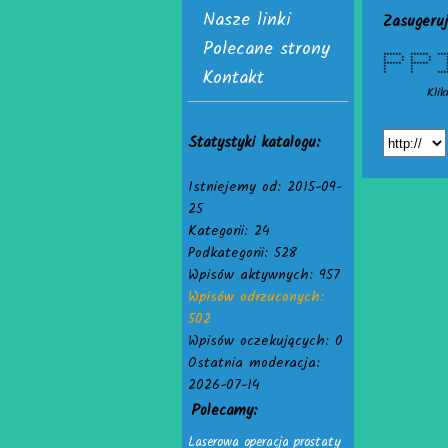
Nasze linki
Zasugeruj
Polecane strony
****** ****** 
* * * * 
* * * * *
****** ***
Kontakt
* * * * *
* * * * 
* * *******
Klik
Statystyki katalogu:
Istniejemy od: 2015-09-
25
Kategorii: 24
Podkategorii: 528
Wpisów aktywnych: 957
Wpisów odrzuconych:
502
Wpisów oczekujących: 0
Ostatnia moderacja:
2026-07-14
Polecamy:
Laserowa operacja prostaty