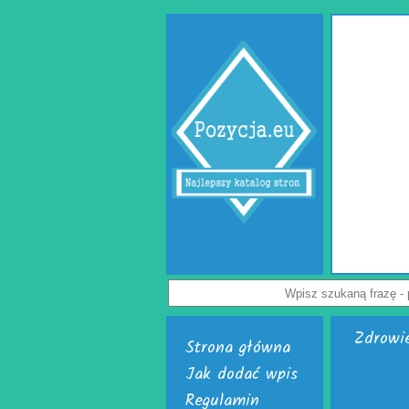
Gabinet psychologa Lublin
owik to miejsce, w którym każdy może uzyskać specjalistyczną i empatyczną
akresie zdrowia psychicznego, relacji oraz seksualności. Ten specjalistyczny
psychologa Lublin oferuje pomoc osobom borykającym się z lękiem, stresem,
emocjonalnymi i trudnościami w relacjach. Doświadczeni specjaliści, tacy jak
log Lublin i psychoterapeuta Lublin, oferują indywidualne podejście oraz
ę zaufania i bezpieczeństwa. W działalności ośrodka znajduje się również
jakie oferują seksuolodzy Lublin, pomagając pacjentom lepiej zrozumieć siebie
i wzmocnić dobrostan psychiczny.
Wyświetleń: 68 / Kliknięć: 0 /
Szczegóły wpisu
Zdrowi
Strona główna
Jak dodać wpis
Regulamin