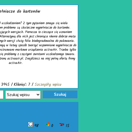
łniacze do kartonów
d uszkodzeniem? Z tym pytaniem zmaga się wielu
em problemu są skuteczne wypełniacze do kartonów.
ujących wersjach. Pierwsza to cieszące się uznaniem
Alternatywą dla nich jest chroniąca równie dobrze mata
nych wersji służy folia biodegradowalna do pakowania.
mogą w łatwy sposób tworzyć wspomniane wypełniacze do
nstruowano markowe urządzenia activaAir. Trzeba tylko
się problemy z częstymi zwrotami uszkodzonego towaru.
ronę activaair.pl. Znajdziesz na niej pełną ofertę firmy
activaAir.
 3945 / Kliknięć: 7 /
Szczegóły wpisu
Szukaj
98
0
15