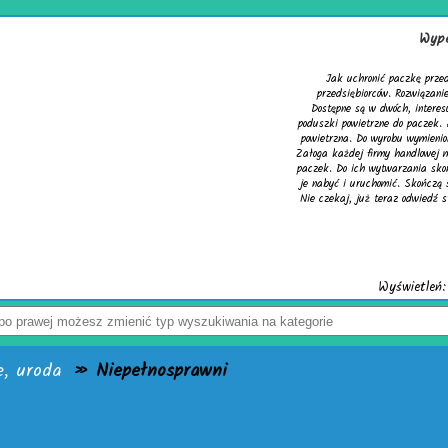
Wype
Jak uchronić paczkę prze
przedsiębiorców. Rozwiązani
Dostępne są w dwóch, interes
poduszki powietrzne do paczek. 
powietrzna. Do wyrobu wymienio
Załoga każdej firmy handlowej 
paczek. Do ich wytwarzania sko
je nabyć i uruchomić. Skończą 
Nie czekaj, już teraz odwiedź st
Wyświetleń:
e, uroda
» Niepełnosprawni