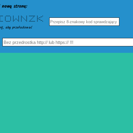
 nową stronę:
******* ***** * * * * ******* * *
* * * * * ** * * * **
 * * * * * * * * * **
*** * * * * * * * * * * **
 * * * * * * * * * **
* ** ** * ** * * **
 ***** * * * * ******* * *
nij, aby przeładować