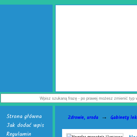
Wypełniacze do kartonów
Jak uchronić paczkę przed uszkodzeniem? Z tym pytaniem zmaga
przedsiębiorców. Rozwiązaniem problemu są skuteczne wypełniacze 
Dostępne są w dwóch, interesujących wersjach. Pierwsza to ciesząc
poduszki powietrzne do paczek. Alternatywą dla nich jest chroniąca ró
powietrzna. Do wyrobu wymienionych wersji służy folia biodegradowal
Załoga każdej firmy handlowej mogą w łatwy sposób tworzyć wspomnian
paczek. Do ich wytwarzania skonstruowano markowe urządzenia activaA
je nabyć i uruchomić. Skończą się problemy z częstymi zwrotami uszk
Nie czekaj, już teraz odwiedź stronę activaair.pl. Znajdziesz na niej p
activaAir.
Wyświetleń: 3946 / Kliknięć: 7 /
Szczegóły 
Strona główna
→
Zdrowie, uroda
Gabinety lek
Jak dodać wpis
Regulamin