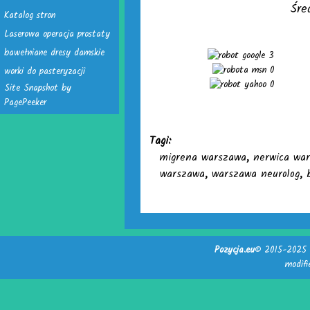
Śre
Katalog stron
Laserowa operacja prostaty
bawełniane dresy damskie
3
0
worki do pasteryzacji
0
Site Snapshot by
PagePeeker
Tagi:
migrena warszawa
,
nerwica wa
warszawa
,
warszawa neurolog
,
Pozycja.eu
© 2015-2025 -
modif