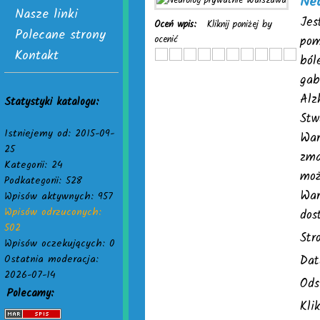
Ne
Nasze linki
Jes
Oceń wpis:
Kliknij poniżej by
Polecane strony
ocenić
pom
Kontakt
ból
gab
Alz
Statystyki katalogu:
Stw
Istniejemy od: 2015-09-
War
25
zma
Kategorii: 24
moż
Podkategorii: 528
War
Wpisów aktywnych: 957
Wpisów odrzuconych:
dos
502
Str
Wpisów oczekujących: 0
Ostatnia moderacja:
Dat
2026-07-14
Ods
Polecamy:
Kli