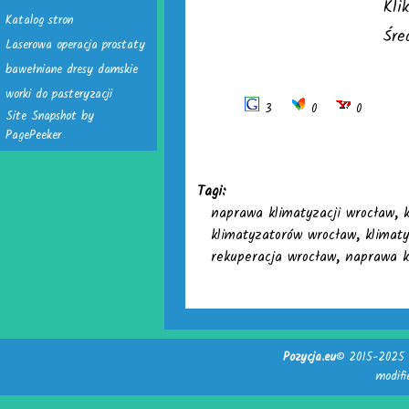
Kli
Katalog stron
Śre
Laserowa operacja prostaty
bawełniane dresy damskie
worki do pasteryzacji
3
0
0
Site Snapshot by
PagePeeker
Tagi:
naprawa klimatyzacji wrocław
,
klimatyzatorów wrocław
,
klimat
rekuperacja wrocław
,
naprawa k
Pozycja.eu
© 2015-2025 -
modif