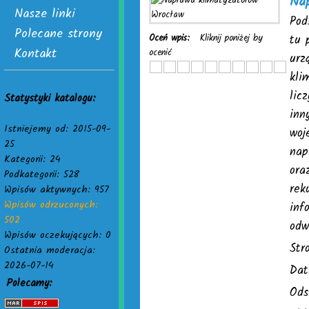
Na
Nasze linki
Pod
Polecane strony
Oceń wpis:
Kliknij poniżej by
tu 
Kontakt
ocenić
urz
kli
lic
Statystyki katalogu:
inn
Istniejemy od: 2015-09-
woj
25
nap
Kategorii: 24
ora
Podkategorii: 528
rek
Wpisów aktywnych: 957
Wpisów odrzuconych:
inf
502
odw
Wpisów oczekujących: 0
Str
Ostatnia moderacja:
2026-07-14
Dat
Polecamy:
Ods