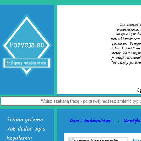
Wypełniacze do kartonów
onić paczkę przed uszkodzeniem? Z tym pytaniem zmaga się wielu
orców. Rozwiązaniem problemu są skuteczne wypełniacze do kartonów.
 w dwóch, interesujących wersjach. Pierwsza to cieszące się uznaniem
trzne do paczek. Alternatywą dla nich jest chroniąca równie dobrze mata
o wyrobu wymienionych wersji służy folia biodegradowalna do pakowania.
firmy handlowej mogą w łatwy sposób tworzyć wspomniane wypełniacze do
 wytwarzania skonstruowano markowe urządzenia activaAir. Trzeba tylko
uchomić. Skończą się problemy z częstymi zwrotami uszkodzonego towaru.
ż teraz odwiedź stronę activaair.pl. Znajdziesz na niej pełną ofertę firmy
activaAir.
Wyświetleń: 3943 / Kliknięć: 7 /
Szczegóły wpisu
Strona główna
→
Dom i budownictwo
Wentylac
Jak dodać wpis
Regulamin