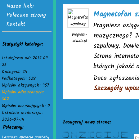
Nasze linki
Magnetofon s
Polecane strony
Kontakt
Pragniesz osiąg
muzycznego? Je
program-
studio.pl
Statystyki katalogu:
szpulowy. Dowie
Strona interne
Istniejemy od: 2015-09-
25
których jakość d
Kategorii: 24
Data zgłoszenia
Podkategorii: 528
Wpisów aktywnych: 957
Szczegóły wpis
Wpisów odrzuconych:
502
Wpisów oczekujących: 0
Ostatnia moderacja:
2026-07-14
Zasugeruj nową stronę:
Polecamy:
***** * * ******* ******* ***** ******* * *******
* * ** * * * * * * * *
* * * * * * * * * * * *
Laserowa operacja prostaty
* * * * * * * * * * * ****
* * * * * * * * * * * * *
* * * ** * * * * * * * *
***** * * ******* ******* **** * ******* ***** *******