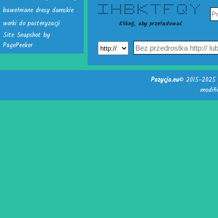
******* * * ****** * * ******* ******* ***** * *
bawełniane dresy damskie
* * * * * * ** * * * * * *
* * * * * * ** * * * * * *
* ******* ****** ** * **** * * *
* * * * * * ** * * * * * *
* * * * * * ** * * * * *
******* * * ****** * * * * **** * *
worki do pasteryzacji
Kliknij, aby przeładować
Site Snapshot by
PagePeeker
Pozycja.eu
© 2015-2025 -
modif