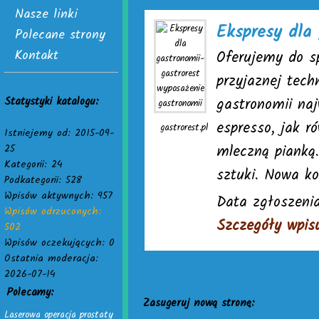
Nasze linki
Ekspresy dla 
Polecane strony
Kontakt
Oferujemy do s
przyjaznej tech
Statystyki katalogu:
gastronomii naj
espresso, jak 
gastrorest.pl
Istniejemy od: 2015-09-
mleczną pianką
25
Kategorii: 24
sztuki. Nowa k
Podkategorii: 528
Wpisów aktywnych: 957
Data zgłoszenia
Wpisów odrzuconych:
Szczegóły wpis
502
Wpisów oczekujących: 0
Ostatnia moderacja:
2026-07-14
Polecamy:
Zasugeruj nową stronę:
Laserowa operacja prostaty