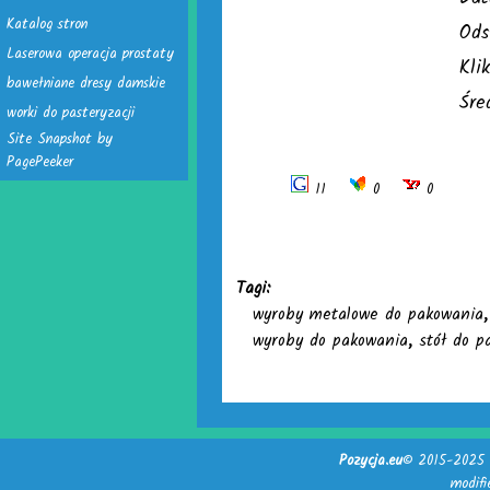
Katalog stron
Ods
Laserowa operacja prostaty
Kli
bawełniane dresy damskie
Śre
worki do pasteryzacji
Site Snapshot by
PagePeeker
11
0
0
Tagi:
wyroby metalowe do pakowania
wyroby do pakowania
,
stół do p
Pozycja.eu
© 2015-2025 -
modif