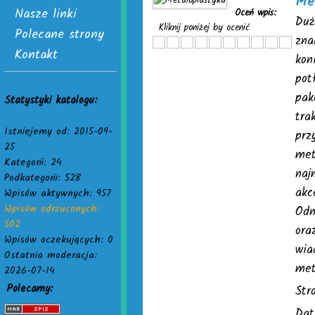
Met
Nasze linki
Oceń wpis:
Duż
Kliknij poniżej by ocenić
Polecane strony
zna
Kontakt
kon
pot
pak
Statystyki katalogu:
tra
Istniejemy od: 2015-09-
prz
25
met
Kategorii: 24
naj
Podkategorii: 528
akc
Wpisów aktywnych: 957
Wpisów odrzuconych:
Odn
502
ora
Wpisów oczekujących: 0
wia
Ostatnia moderacja:
met
2026-07-14
Polecamy:
Str
Dat