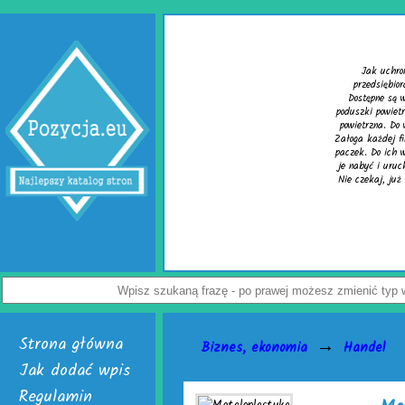
Wypełniacze do kartonów
uchronić paczkę przed uszkodzeniem? Z tym pytaniem zmaga się wielu
iębiorców. Rozwiązaniem problemu są skuteczne wypełniacze do kartonów.
 są w dwóch, interesujących wersjach. Pierwsza to cieszące się uznaniem
owietrzne do paczek. Alternatywą dla nich jest chroniąca równie dobrze mata
a. Do wyrobu wymienionych wersji służy folia biodegradowalna do pakowania.
dej firmy handlowej mogą w łatwy sposób tworzyć wspomniane wypełniacze do
 ich wytwarzania skonstruowano markowe urządzenia activaAir. Trzeba tylko
 uruchomić. Skończą się problemy z częstymi zwrotami uszkodzonego towaru.
, już teraz odwiedź stronę activaair.pl. Znajdziesz na niej pełną ofertę firmy
activaAir.
Wyświetleń: 3946 / Kliknięć: 7 /
Szczegóły wpisu
Strona główna
→
Biznes, ekonomia
Handel
Jak dodać wpis
Regulamin