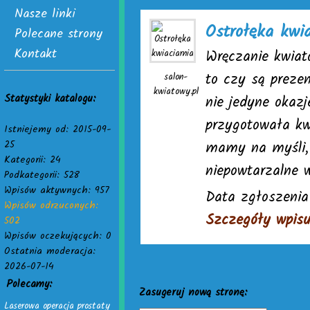
Nasze linki
Ostrołęka kwia
Polecane strony
Kontakt
Wręczanie kwiat
to czy są preze
salon-
kwiatowy.pl
Statystyki katalogu:
nie jedyne okazj
przygotowała kw
Istniejemy od: 2015-09-
25
mamy na myśli, 
Kategorii: 24
niepowtarzalne w
Podkategorii: 528
Wpisów aktywnych: 957
Data zgłoszenia 
Wpisów odrzuconych:
Szczegóły wpis
502
Wpisów oczekujących: 0
Ostatnia moderacja:
2026-07-14
Polecamy:
Zasugeruj nową stronę:
Laserowa operacja prostaty