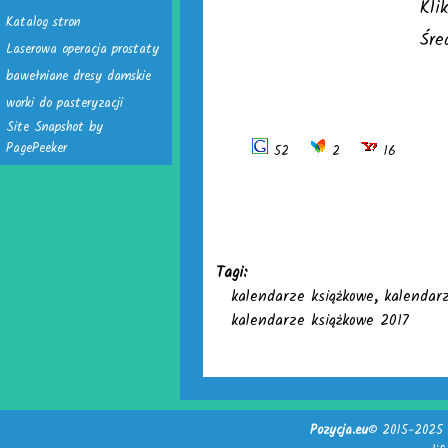
Kli
Katalog stron
Śre
Laserowa operacja prostaty
bawełniane dresy damskie
worki do pasteryzacji
Site Snapshot by
PagePeeker
52
2
16
Tagi:
kalendarze książkowe
,
kalendar
kalendarze książkowe 2017
Pozycja.eu
© 2015-2025 -