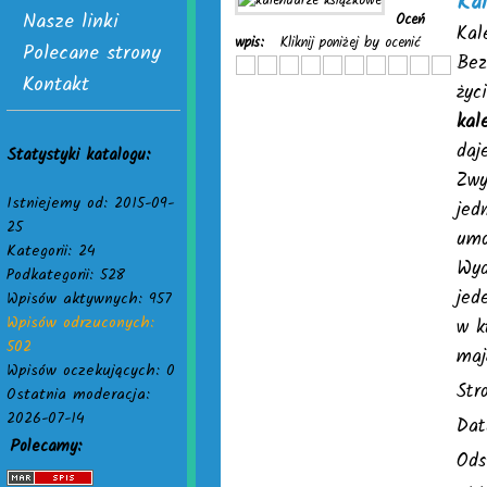
Kal
Nasze linki
Oceń
Kal
wpis:
Kliknij poniżej by ocenić
Polecane strony
Bez
Kontakt
życ
kal
daj
Statystyki katalogu:
Zwy
Istniejemy od: 2015-09-
jed
25
umo
Kategorii: 24
Wyd
Podkategorii: 528
jed
Wpisów aktywnych: 957
Wpisów odrzuconych:
w k
502
maj
Wpisów oczekujących: 0
Str
Ostatnia moderacja:
2026-07-14
Dat
Polecamy:
Ods