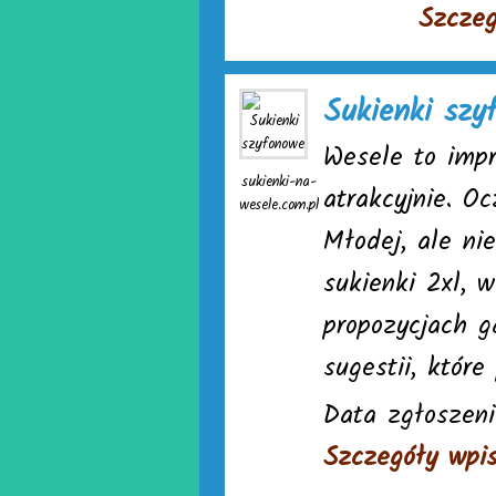
Szczeg
Sukienki szy
Wesele to impr
sukienki-na-
atrakcyjnie. O
wesele.com.pl
Młodej, ale ni
sukienki 2xl, 
propozycjach g
sugestii, które
Data zgłoszeni
Szczegóły wpi