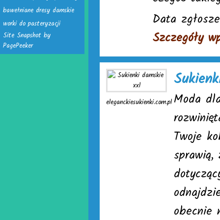
bawełniane dresy damskie
Data zgłosze
worki do pasteryzacji
Szczegóły wp
Site Snapshot by
PagePeeker
Sukienk
Moda dla
eleganckiesukienki.com.pl
rozwinię
Twoje ko
sprawią, 
dotycząc
odnajdzi
obecnie 