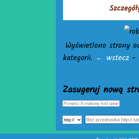
Szczegół
Wyświetlono strony o
kategorii.
← wstecz
-
Zasugeruj nową str