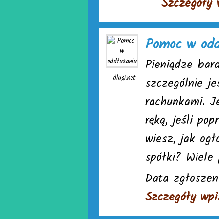
Szczegóły 
Pomoc w odd
Pieniądze bard
dlugi.net
szczególnie je
rachunkami. J
ręką, jeśli po
wiesz, jak ogł
spółki? Wiele
Data zgłoszen
Szczegóły wpi