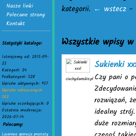
Nasze linki
kategorii.
← wstecz
-
Polecane strony
Kontakt
Wszystkie wpisy w 
Statystyki katalogu:
Istniejemy od: 2015-09-
Sukienki xx
25
Kategorii: 24
Czy pani o p
Podkategorii: 528
ciuchydamskie.pl
Wpisów aktywnych: 957
Zdecydowanie
Wpisów odrzuconych:
502
rozwiązań, ż
Wpisów oczekujących: 0
idealny stró
Ostatnia moderacja:
2026-07-14
duże rozmiar
Polecamy:
czegoś takie
Laserowa operacja prostaty