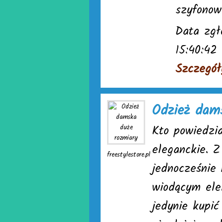
szyfonow
Data zgł
15:40:42
Szczegół
Odzież dam
Kto powiedzi
eleganckie. 
freestylestore.pl
jednocześnie 
wiodącym ele
jedynie kupić