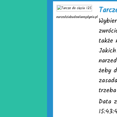
Tarcz
narzedziabudowlanegdynia.pl
Wybier
zwróci
także 
Jakich
narzed
żeby d
zasada
trzeba
Data z
15:43: