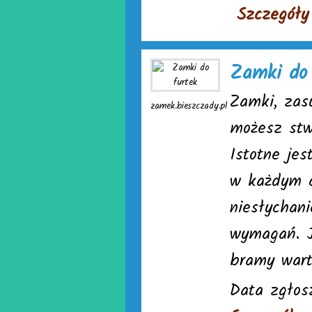
Szczegóły
Zamki do 
Zamki, zas
zamek.bieszczady.pl
możesz stw
Istotne jes
w każdym c
niesłychan
wymagań. J
bramy wart
Data zgłos