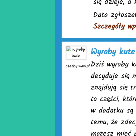
się dzieje, a
Data zgłosze
Szczegóły wp
Wyroby kute
Dziś wyroby k
ozdoby.waw.pl
decyduje się 
znajdują się t
to części, któ
w dodatku są 
temu, że zdec
możesz mieć p