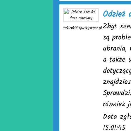
Odzież 
Zbyt sze
sukienkidlapuszystych.pl
są probl
ubrania,
a także u
dotycząc
znajdzies
Sprawdzis
również j
Data zgł
15:01:45