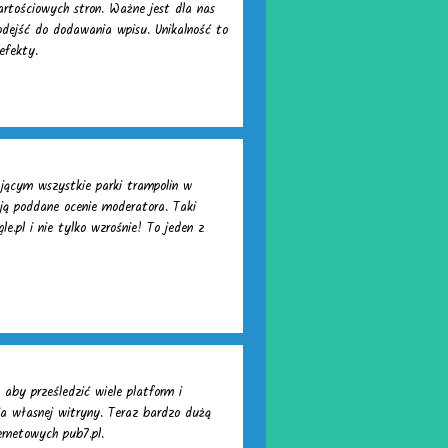
artościowych stron. Ważne jest dla nas
odejść do dodawania wpisu. Unikalność to
efekty.
ającym wszystkie parki trampolin w
ają poddane ocenie moderatora. Taki
e.pl i nie tylko wzrośnie! To jeden z
aby prześledzić wiele platform i
ia własnej witryny. Teraz bardzo dużą
ernetowych pub7.pl.