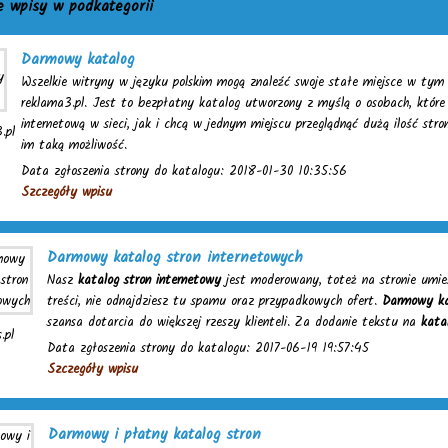
e wpisy w podkategorii
Darmowy katalog
Wszelkie witryny w języku polskim mogą znaleźć swoje stałe miejsce w tym 
reklama3.pl. Jest to bezpłatny katalog utworzony z myślą o osobach, które
internetową w sieci, jak i chcą w jednym miejscu przeglądnąć dużą ilość stro
.pl
im taką możliwość.
Data zgłoszenia strony do katalogu: 2018-01-30 10:35:56
Szczegóły wpisu
Darmowy katalog stron internetowych
Nasz
katalog stron internetowy
jest moderowany, toteż na stronie umie
treści, nie odnajdziesz tu spamu oraz przypadkowych ofert.
Darmowy ka
szansa dotarcia do większej rzeszy klienteli. Za dodanie tekstu na
kata
.pl
Data zgłoszenia strony do katalogu: 2017-06-19 19:57:45
Szczegóły wpisu
Darmowy i płatny katalog stron