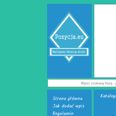
Gabinet psychologa Lublin
owik to miejsce, w którym każdy może uzyskać specjalistyczną i empatyczną
akresie zdrowia psychicznego, relacji oraz seksualności. Ten specjalistyczny
psychologa Lublin oferuje pomoc osobom borykającym się z lękiem, stresem,
emocjonalnymi i trudnościami w relacjach. Doświadczeni specjaliści, tacy jak
log Lublin i psychoterapeuta Lublin, oferują indywidualne podejście oraz
ę zaufania i bezpieczeństwa. W działalności ośrodka znajduje się również
jakie oferują seksuolodzy Lublin, pomagając pacjentom lepiej zrozumieć siebie
i wzmocnić dobrostan psychiczny.
Wyświetleń: 68 / Kliknięć: 0 /
Szczegóły wpisu
Katalog
Strona główna
Jak dodać wpis
Regulamin