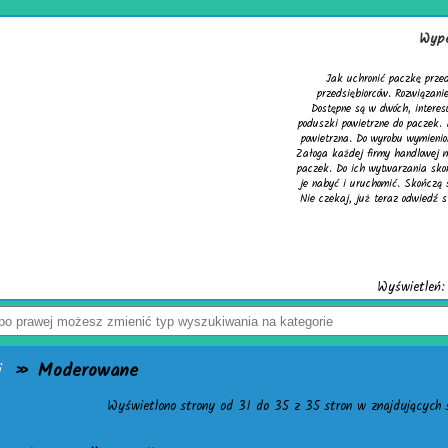
Wype
Jak uchronić paczkę prze
przedsiębiorców. Rozwiązani
Dostępne są w dwóch, interes
poduszki powietrzne do paczek. 
powietrzna. Do wyrobu wymienio
Załoga każdej firmy handlowej 
paczek. Do ich wytwarzania sko
je nabyć i uruchomić. Skończą 
Nie czekaj, już teraz odwiedź st
Wyświetleń: 
i
» Moderowane
Wyświetlono strony od 31 do 35 z 35 stron w znajdujących s