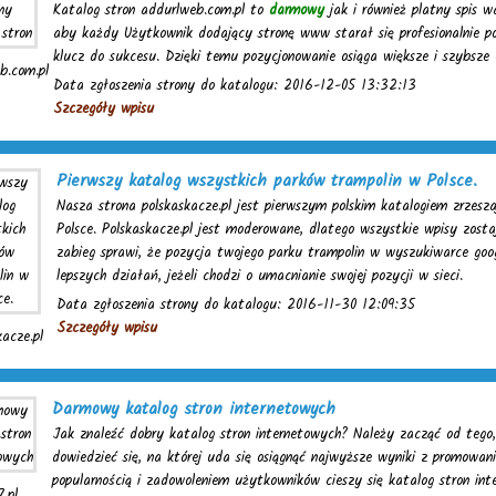
Katalog stron addurlweb.com.pl to
darmowy
jak i również platny spis w
aby każdy Użytkownik dodający stronę www starał się profesionalnie p
klucz do sukcesu. Dzięki temu pozycjonowanie osiąga większe i szybsze 
b.com.pl
Data zgłoszenia strony do katalogu: 2016-12-05 13:32:13
Szczegóły wpisu
Pierwszy katalog wszystkich parków trampolin w Polsce.
Nasza strona polskaskacze.pl jest pierwszym polskim katalogiem zrzesz
Polsce. Polskaskacze.pl jest moderowane, dlatego wszystkie wpisy zost
zabieg sprawi, że pozycja twojego parku trampolin w wyszukiwarce googl
lepszych działań, jeżeli chodzi o umacnianie swojej pozycji w sieci.
Data zgłoszenia strony do katalogu: 2016-11-30 12:09:35
Szczegóły wpisu
kacze.pl
Darmowy katalog stron internetowych
Jak znaleźć dobry katalog stron internetowych? Należy zacząć od tego, 
dowiedzieć się, na której uda się osiągnąć najwyższe wyniki z promowan
popularnością i zadowoleniem użytkowników cieszy się katalog stron int
.pl