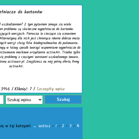
łniacze do kartonów
d uszkodzeniem? Z tym pytaniem zmaga się wielu
em problemu są skuteczne wypełniacze do kartonów.
ujących wersjach. Pierwsza to cieszące się uznaniem
Alternatywą dla nich jest chroniąca równie dobrze mata
nych wersji służy folia biodegradowalna do pakowania.
mogą w łatwy sposób tworzyć wspomniane wypełniacze do
nstruowano markowe urządzenia activaAir. Trzeba tylko
się problemy z częstymi zwrotami uszkodzonego towaru.
ronę activaair.pl. Znajdziesz na niej pełną ofertę firmy
activaAir.
3946 / Kliknięć: 7 /
Szczegóły wpisu
Szukaj
ię w tej kategorii.
← wstecz
-
1
-
2
-
3
-
4