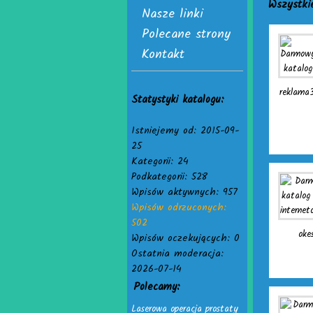
Wszystki
Nasze linki
Polecane strony
Kontakt
reklama3
Statystyki katalogu:
Istniejemy od: 2015-09-
25
Kategorii: 24
Podkategorii: 528
Wpisów aktywnych: 957
Wpisów odrzuconych:
502
okes
Wpisów oczekujących: 0
Ostatnia moderacja:
2026-07-14
Polecamy:
Laserowa operacja prostaty