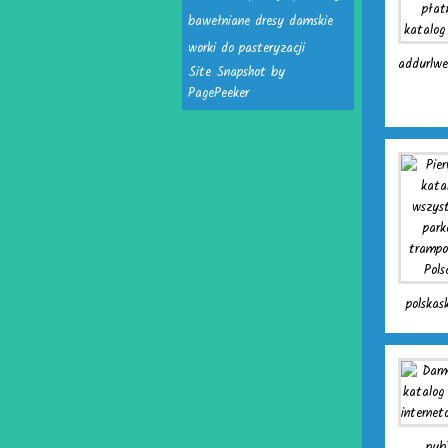
bawełniane dresy damskie
worki do pasteryzacji
addurlwe
Site Snapshot by
PagePeeker
polskas
pub7