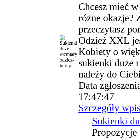
Chcesz mieć w 
różne okazje? 
przeczytasz po
Odzież XXL jes
Kobiety o wię
odziez-
sukienki duże r
hurt.pl
należy do Ciebi
Data zgłoszeni
17:47:47
Szczegóły wpi
Sukienki du
Propozycje 