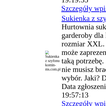
Szczegóły wpi
Sukienka z sz
Hurtownia suk
garderoby dla 
rozmiar XXL. 
może zaprezent
taką potrzebę
komin-
nie musisz bra
ms.com.pl
wybór. Jaki? 
Data zgłoszeni
19:57:13
Szczegóły wpi