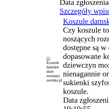
Data zgłoszenia
Szczegóły wpis
Koszule damsk
Czy koszule t
noszących roz
dostępne są w 
dopasowane ko
dziewczyn moż
nienagannie or
usemka.pl
sukienki szyfo
koszule.
Data zgłoszeni
19:19:55