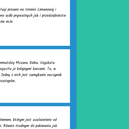
sługi prawne na terenie Limanowej i
o osób prywatnych jak i przedsiębiorstw
tów m.in.
ermatolog Mszana Dolna. Uzyskała
gaciła je kolejnymi kursami. To, w
 Jedną z nich jest zamykanie naczynek
rozstępów.
lemem, którym jest uzależnienie od
m. Równie trudnym do pokonania jak