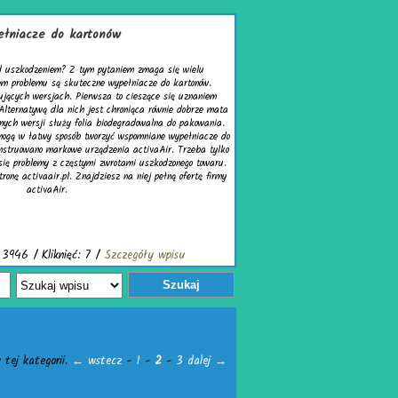
acze do kartonów
kodzeniem? Z tym pytaniem zmaga się wielu
oblemu są skuteczne wypełniacze do kartonów.
ch wersjach. Pierwsza to cieszące się uznaniem
natywą dla nich jest chroniąca równie dobrze mata
wersji służy folia biodegradowalna do pakowania.
w łatwy sposób tworzyć wspomniane wypełniacze do
owano markowe urządzenia activaAir. Trzeba tylko
roblemy z częstymi zwrotami uszkodzonego towaru.
ctivaair.pl. Znajdziesz na niej pełną ofertę firmy
activaAir.
 / Kliknięć: 7 /
Szczegóły wpisu
Szukaj
 tej kategorii.
← wstecz
-
1
-
2
-
3
dalej →