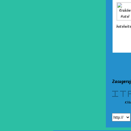
hotelwite
Zasugeruj
******* ******
* * * * 
* * * * 
* * *****
* * * * 
* * * * 
******* *
Klik