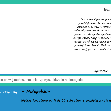
Wypełni
Jak uchronić paczkę przed usz
przedsiębiorców. Rozwiązaniem pr
Dostępne są w dwóch, interesujący
poduszki powietrzne do paczek. Alter
powietrzna. Do wyrobu wymienionych 
Załoga każdej firmy handlowej mogą 
paczek. Do ich wytwarzania skonstru
je nabyć i uruchomić. Skończą się p
Nie czekaj, już teraz odwiedź stronę a
Wyświetleń: 3946
i regiony
» Małopolskie
Wyświetlono strony od 11 do 20 z 24 stron w znajdujących się w