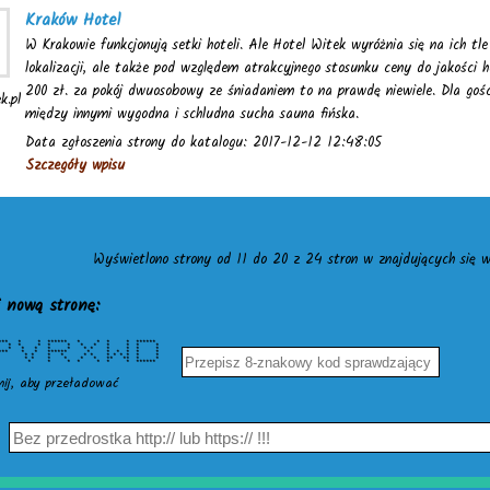
Kraków Hotel
W Krakowie funkcjonują setki hoteli. Ale Hotel Witek wyróżnia się na ich tl
lokalizacji, ale także pod względem atrakcyjnego stosunku ceny do jakości
200 zł. za pokój dwuosobowy ze śniadaniem to na prawdę niewiele. Dla gości
k.pl
między innymi wygodna i schludna sucha sauna fińska.
Data zgłoszenia strony do katalogu: 2017-12-12 12:48:05
Szczegóły wpisu
Wyświetlono strony od 11 do 20 z 24 stron w znajdujących się w
 nową stronę:
* ****** * * ****** * * * * ******
* * * * * * * * * *
* * * * * * * * * *
* * * ****** * * * * * *
* * * * * * * * * * *
* * * * * ** ** * *
 * * * * * * * * ******
nij, aby przeładować