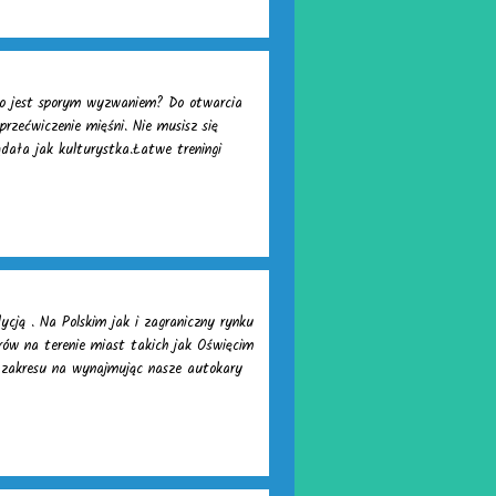
tro jest sporym wyzwaniem? Do otwarcia
rzećwiczenie mięśni. Nie musisz się
ądała jak kulturystka.Łatwe treningi
cją . Na Polskim jak i zagraniczny rynku
rów na terenie miast takich jak Oświęcim
o zakresu na wynajmując nasze autokary