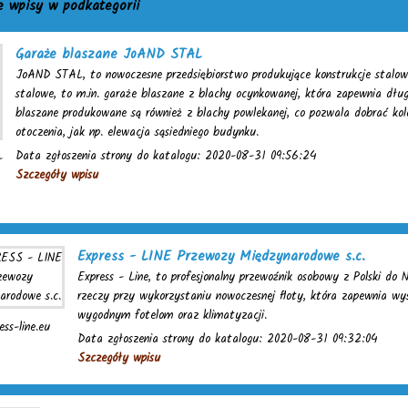
e wpisy w podkategorii
Garaże blaszane JoAND STAL
JoAND STAL, to nowoczesne przedsiębiorstwo produkujące konstrukcje stalo
stalowe, to m.in. garaże blaszane z blachy ocynkowanej, która zapewnia dłu
blaszane produkowane są również z blachy powlekanej, co pozwala dobrać kol
otoczenia, jak np. elewacja sąsiedniego budynku.
Data zgłoszenia strony do katalogu: 2020-08-31 09:56:24
-
Szczegóły wpisu
Express - LINE Przewozy Międzynarodowe s.c.
Express - Line, to profesjonalny przewoźnik osobowy z Polski do N
rzeczy przy wykorzystaniu nowoczesnej floty, która zapewnia wys
wygodnym fotelom oraz klimatyzacji.
ess-line.eu
Data zgłoszenia strony do katalogu: 2020-08-31 09:32:04
Szczegóły wpisu