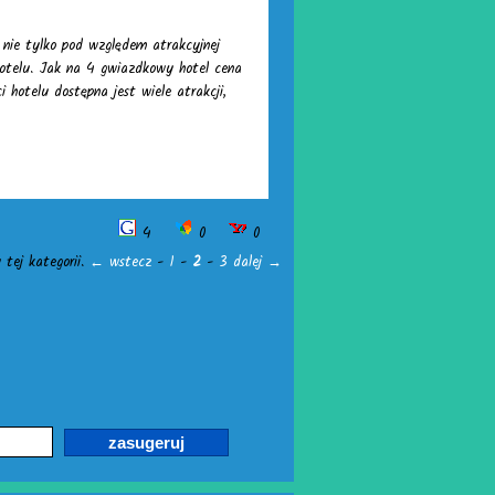
e nie tylko pod względem atrakcyjnej
 hotelu. Jak na 4 gwiazdkowy hotel cena
 hotelu dostępna jest wiele atrakcji,
4
0
0
 tej kategorii.
← wstecz
-
1
-
2
-
3
dalej →