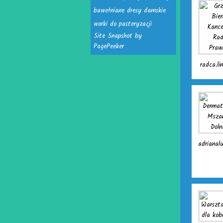
bawełniane dresy damskie
worki do pasteryzacji
Site Snapshot by
PagePeeker
radca.li
adrianalu