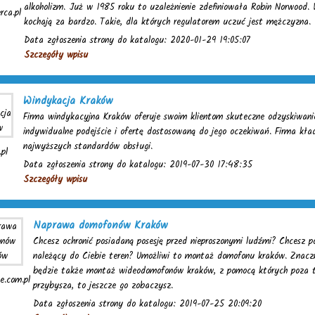
alkoholizm. Już w 1985 roku to uzależnienie zdefiniowała Robin Norwood. 
rca.pl
kochają za bardzo. Takie, dla których regulatorem uczuć jest mężczyzna.
Data zgłoszenia strony do katalogu: 2020-01-29 19:05:07
Szczegóły wpisu
Windykacja Kraków
Firma windykacyjna Kraków oferuje swoim klientom skuteczne odzyskiwani
indywidualne podejście i ofertę dostosowaną do jego oczekiwań. Firma kł
najwyższych standardów obsługi.
pl
Data zgłoszenia strony do katalogu: 2019-07-30 17:48:35
Szczegóły wpisu
Naprawa domofonów Kraków
Chcesz ochronić posiadaną posesję przed nieproszonymi ludźmi? Chcesz p
należący do Ciebie teren? Umożliwi to montaż domofonu kraków. Znacz
będzie także montaż wideodomofonów kraków, z pomocą których poza 
e.com.pl
przybysza, to jeszcze go zobaczysz.
Data zgłoszenia strony do katalogu: 2019-07-25 20:09:20