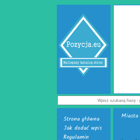
Gabinet psychologa Lublin
to miejsce, w którym każdy może uzyskać specjalistyczną i empatyczną
e zdrowia psychicznego, relacji oraz seksualności. Ten specjalistyczny
ologa Lublin oferuje pomoc osobom borykającym się z lękiem, stresem,
nalnymi i trudnościami w relacjach. Doświadczeni specjaliści, tacy jak
ublin i psychoterapeuta Lublin, oferują indywidualne podejście oraz
fania i bezpieczeństwa. W działalności ośrodka znajduje się również
oferują seksuolodzy Lublin, pomagając pacjentom lepiej zrozumieć siebie
i wzmocnić dobrostan psychiczny.
Wyświetleń: 68 / Kliknięć: 0 /
Szczegóły wpisu
Miasta 
Strona główna
Jak dodać wpis
Regulamin