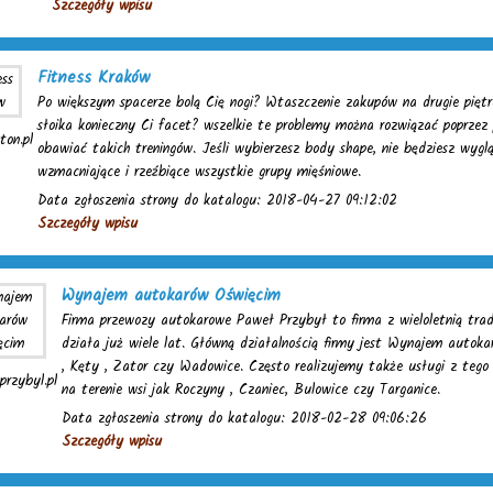
Szczegóły wpisu
Fitness Kraków
Po większym spacerze bolą Cię nogi? Wtaszczenie zakupów na drugie pię
słoika konieczny Ci facet? wszelkie te problemy można rozwiązać poprzez p
ton.pl
obawiać takich treningów. Jeśli wybierzesz body shape, nie będziesz wygl
wzmacniające i rzeźbiące wszystkie grupy mięśniowe.
Data zgłoszenia strony do katalogu: 2018-04-27 09:12:02
Szczegóły wpisu
Wynajem autokarów Oświęcim
Firma przewozy autokarowe Paweł Przybył to firma z wieloletnią trady
działa już wiele lat. Główną działalnością firmy jest Wynajem autoka
, Kęty , Zator czy Wadowice. Często realizujemy także usługi z teg
przybyl.pl
na terenie wsi jak Roczyny , Czaniec, Bulowice czy Targanice.
Data zgłoszenia strony do katalogu: 2018-02-28 09:06:26
Szczegóły wpisu