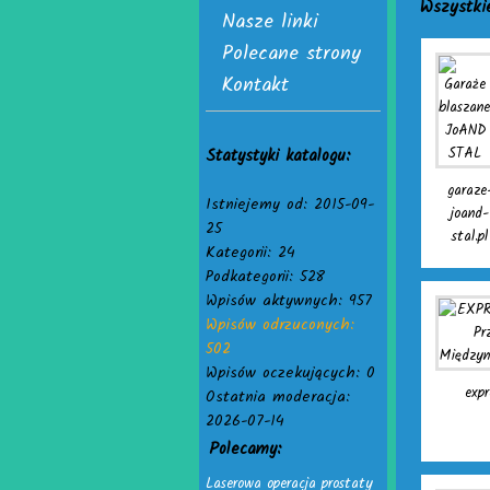
Wszystki
Nasze linki
Polecane strony
Kontakt
Statystyki katalogu:
garaze
Istniejemy od: 2015-09-
joand-
25
stal.pl
Kategorii: 24
Podkategorii: 528
Wpisów aktywnych: 957
Wpisów odrzuconych:
502
Wpisów oczekujących: 0
expr
Ostatnia moderacja:
2026-07-14
Polecamy:
Laserowa operacja prostaty