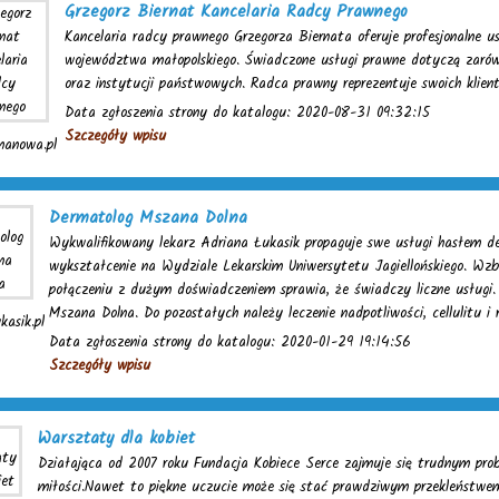
Grzegorz Biernat Kancelaria Radcy Prawnego
Kancelaria radcy prawnego Grzegorza Biernata oferuje profesjonalne u
województwa małopolskiego. Świadczone usługi prawne dotyczą zarówn
oraz instytucji państwowych. Radca prawny reprezentuje swoich klien
Data zgłoszenia strony do katalogu: 2020-08-31 09:32:15
Szczegóły wpisu
manowa.pl
Dermatolog Mszana Dolna
Wykwalifikowany lekarz Adriana Łukasik propaguje swe usługi hasłem d
wykształcenie na Wydziale Lekarskim Uniwersytetu Jagiellońskiego. Wzbo
połączeniu z dużym doświadczeniem sprawia, że świadczy liczne usługi.
Mszana Dolna. Do pozostałych należy leczenie nadpotliwości, cellulitu i 
kasik.pl
Data zgłoszenia strony do katalogu: 2020-01-29 19:14:56
Szczegóły wpisu
Warsztaty dla kobiet
Działająca od 2007 roku Fundacja Kobiece Serce zajmuje się trudnym prob
miłości.Nawet to piękne uczucie może się stać prawdziwym przekleństwe