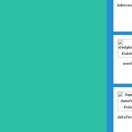
kobiecese
wexel.
deltaforc