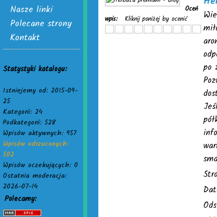
He
Nasze linki
Oceń
Wie
wpis:
Kliknij poniżej by ocenić
Polecane strony
mił
Kontakt
aro
odp
po 
Statystyki katalogu:
Poz
Istniejemy od: 2015-09-
dos
25
Jeś
Kategorii: 24
pół
Podkategorii: 528
inf
Wpisów aktywnych: 957
Wpisów odrzuconych:
war
502
sma
Wpisów oczekujących: 0
Str
Ostatnia moderacja:
2026-07-14
Dat
Polecamy:
Ods