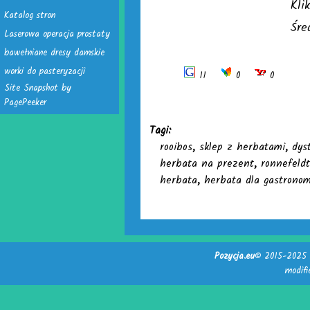
Kli
Katalog stron
Śre
Laserowa operacja prostaty
bawełniane dresy damskie
worki do pasteryzacji
11
0
0
Site Snapshot by
PagePeeker
Tagi:
rooibos
,
sklep z herbatami
,
dys
herbata na prezent
,
ronnefeldt
herbata
,
herbata dla gastronom
Pozycja.eu
© 2015-2025 -
modif