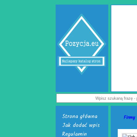
Jak uch
przedsięb
Dostępne są
poduszki powi
powietrzna. D
Załoga każdej
paczek. Do ic
je nabyć i ur
Nie czekaj, ju
Strona główna
Firmy
Jak dodać wpis
Regulamin