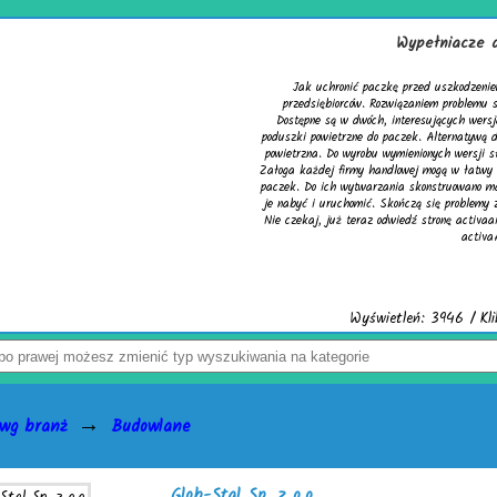
Wypełniacze do kartonów
ronić paczkę przed uszkodzeniem? Z tym pytaniem zmaga się wielu
iorców. Rozwiązaniem problemu są skuteczne wypełniacze do kartonów.
 w dwóch, interesujących wersjach. Pierwsza to cieszące się uznaniem
etrzne do paczek. Alternatywą dla nich jest chroniąca równie dobrze mata
o wyrobu wymienionych wersji służy folia biodegradowalna do pakowania.
 firmy handlowej mogą w łatwy sposób tworzyć wspomniane wypełniacze do
h wytwarzania skonstruowano markowe urządzenia activaAir. Trzeba tylko
uchomić. Skończą się problemy z częstymi zwrotami uszkodzonego towaru.
ż teraz odwiedź stronę activaair.pl. Znajdziesz na niej pełną ofertę firmy
activaAir.
Wyświetleń: 3946 / Kliknięć: 7 /
Szczegóły wpisu
→
 wg branż
Budowlane
Glob-Stal Sp. z o.o.