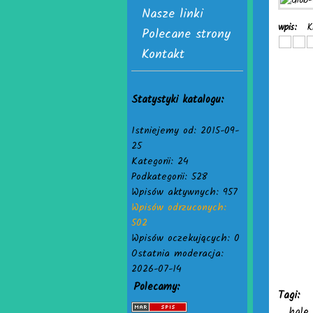
Nasze linki
wpis:
K
Polecane strony
Kontakt
Statystyki katalogu:
Istniejemy od: 2015-09-
25
Kategorii: 24
Podkategorii: 528
Wpisów aktywnych: 957
Wpisów odrzuconych:
502
Wpisów oczekujących: 0
Ostatnia moderacja:
2026-07-14
Polecamy:
Tagi:
hale