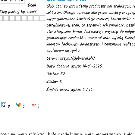
Oceń
Glob Stal to sprawdzony producent hal stalowych, re
liknij poniżej by ocenić
sektorów. Oferuje zarówno klasyczne obiekty magazy
wyspecjalizowane konstrukcje rolnicze, inwentarskie 
certyfikowanej stali, co zapewnia ich trwałość, bez
atmosferyczne. Firma dostosowuje projekty do indyw
gwarantując zgodność z normami oraz wysoką funkcjo
klientów fachowym doradztwem i terminową realizacj
zaufaniem na rynku.
Strona: https://glob-stal.pl//
Data dodania wpisu: 10-09-2025
Odsłon: 82
Klików: 3
Średnia ocena wpisu: 0 / 10
0
0
0
 stalowe
,
hale rolnicze
,
hale produkcyjne
,
hale magazynowe
,
hale