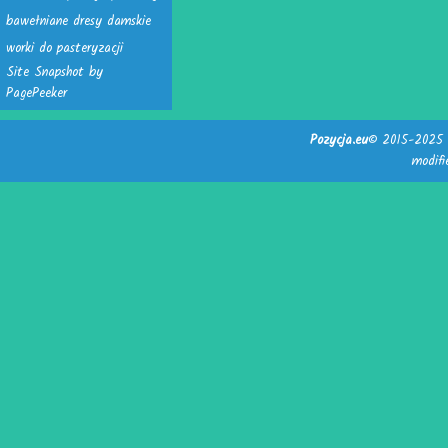
bawełniane dresy damskie
worki do pasteryzacji
Site Snapshot by
PagePeeker
Pozycja.eu
© 2015-2025 -
modif