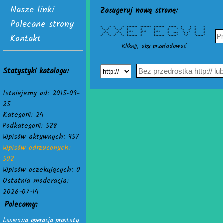
Nasze linki
Zasugeruj nową stronę:
Polecane strony
* * * * ******* ******* ******* ***** * * * *
* * * * * * * * * * * * *
* * * * * * * * * * * *
* * **** **** **** * * * * *
Kontakt
* * * * * * * * *** * * * *
* * * * * * * * * * * * *
* * * * ******* * ******* ***** * *****
Kliknij, aby przeładować
Statystyki katalogu:
Istniejemy od: 2015-09-
25
Kategorii: 24
Podkategorii: 528
Wpisów aktywnych: 957
Wpisów odrzuconych:
502
Wpisów oczekujących: 0
Ostatnia moderacja:
2026-07-14
Polecamy:
Laserowa operacja prostaty