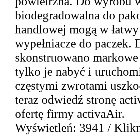
powietrzna. Do wyrobu w
biodegradowalna do pako
handlowej mogą w łatwy
wypełniacze do paczek. 
skonstruowano markowe u
tylko je nabyć i uruchom
częstymi zwrotami uszko
teraz odwiedź stronę activ
ofertę firmy activaAir.
Wyświetleń: 3941 / Klikn