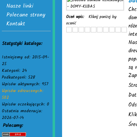
Bu
Nasze linki
Chc
Polecane strony
Oceń wpis:
Kliknij poniżej by
dom
Kontakt
ocenić
róż
int
Nas
Statystyki katalogu:
dre
Istniejemy od: 2015-09-
pop
25
są 
Kategorii: 24
Zap
Podkategorii: 528
Wpisów aktywnych: 957
Str
Wpisów odrzuconych:
Dat
502
Wpisów oczekujących: 0
Ods
Ostatnia moderacja:
Kli
2026-07-14
Śre
Polecamy: