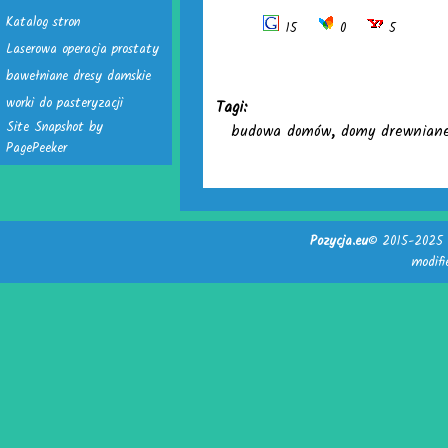
Katalog stron
15
0
5
Laserowa operacja prostaty
bawełniane dresy damskie
worki do pasteryzacji
Tagi:
Site Snapshot by
budowa domów
,
domy drewnian
PagePeeker
Pozycja.eu
© 2015-2025 -
modif