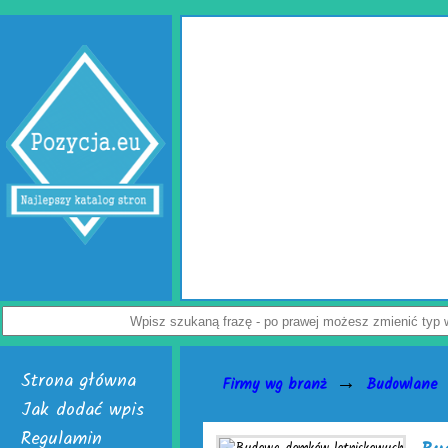
Wypełniacze do kartonów
Jak uchronić paczkę przed uszkodzeniem? Z tym pytaniem zmaga się wi
przedsiębiorców. Rozwiązaniem problemu są skuteczne wypełniacze do karto
Dostępne są w dwóch, interesujących wersjach. Pierwsza to cieszące się uz
poduszki powietrzne do paczek. Alternatywą dla nich jest chroniąca równie dob
powietrzna. Do wyrobu wymienionych wersji służy folia biodegradowalna do pa
Załoga każdej firmy handlowej mogą w łatwy sposób tworzyć wspomniane wypeł
paczek. Do ich wytwarzania skonstruowano markowe urządzenia activaAir. Trze
je nabyć i uruchomić. Skończą się problemy z częstymi zwrotami uszkodzonego
Nie czekaj, już teraz odwiedź stronę activaair.pl. Znajdziesz na niej pełną ofer
activaAir.
Wyświetleń: 3944 / Kliknięć: 7 /
Szczegóły wpisu
Strona główna
→
Firmy wg branż
Budowlane
Jak dodać wpis
Regulamin