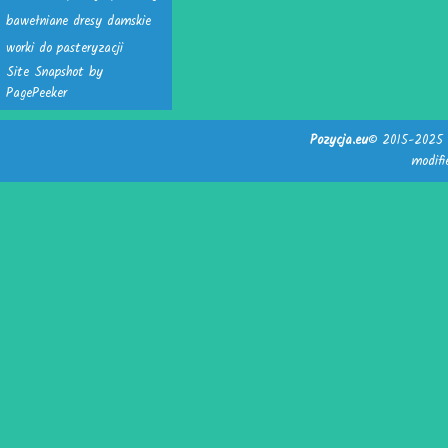
bawełniane dresy damskie
worki do pasteryzacji
Site Snapshot by
PagePeeker
Pozycja.eu
© 2015-2025 -
modif