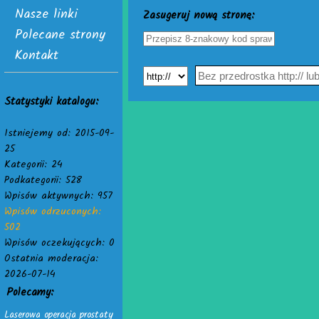
Nasze linki
Zasugeruj nową stronę:
Polecane strony
Kontakt
Statystyki katalogu:
Istniejemy od: 2015-09-
25
Kategorii: 24
Podkategorii: 528
Wpisów aktywnych: 957
Wpisów odrzuconych:
502
Wpisów oczekujących: 0
Ostatnia moderacja:
2026-07-14
Polecamy:
Laserowa operacja prostaty