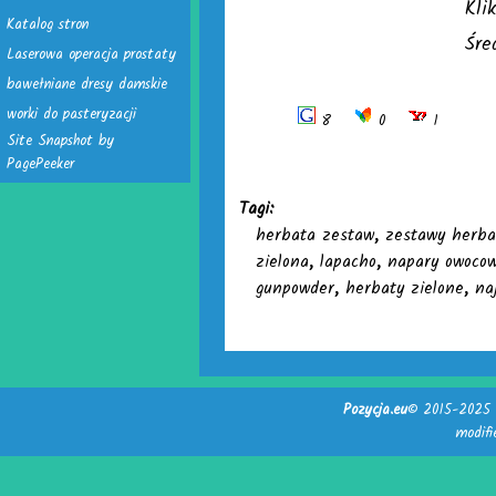
Kli
Katalog stron
Śre
Laserowa operacja prostaty
bawełniane dresy damskie
worki do pasteryzacji
8
0
1
Site Snapshot by
PagePeeker
Tagi:
herbata zestaw
,
zestawy herba
zielona
,
lapacho
,
napary owoco
gunpowder
,
herbaty zielone
,
na
Pozycja.eu
© 2015-2025 -
modif