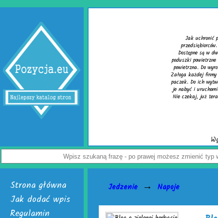
Wypełniacze do kartonów
onić paczkę przed uszkodzeniem? Z tym pytaniem zmaga się wielu
orców. Rozwiązaniem problemu są skuteczne wypełniacze do kartonów.
 w dwóch, interesujących wersjach. Pierwsza to cieszące się uznaniem
trzne do paczek. Alternatywą dla nich jest chroniąca równie dobrze mata
o wyrobu wymienionych wersji służy folia biodegradowalna do pakowania.
firmy handlowej mogą w łatwy sposób tworzyć wspomniane wypełniacze do
 wytwarzania skonstruowano markowe urządzenia activaAir. Trzeba tylko
uchomić. Skończą się problemy z częstymi zwrotami uszkodzonego towaru.
ż teraz odwiedź stronę activaair.pl. Znajdziesz na niej pełną ofertę firmy
activaAir.
Wyświetleń: 3946 / Kliknięć: 7 /
Szczegóły wpisu
Strona główna
→
Jedzenie
Napoje
Jak dodać wpis
Regulamin