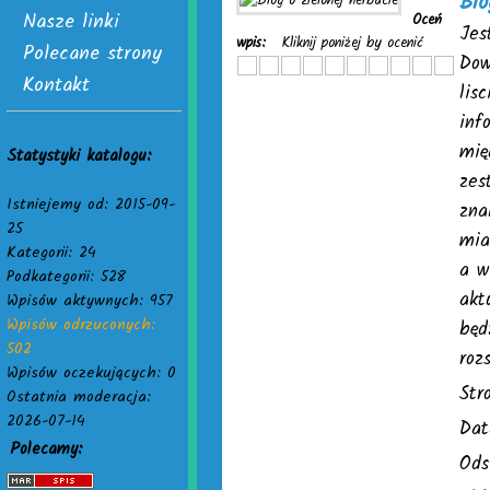
Blo
Nasze linki
Oceń
Jes
wpis:
Kliknij poniżej by ocenić
Polecane strony
Dow
Kontakt
lis
inf
mię
Statystyki katalogu:
zes
Istniejemy od: 2015-09-
zna
25
mia
Kategorii: 24
a w
Podkategorii: 528
akt
Wpisów aktywnych: 957
Wpisów odrzuconych:
będ
502
roz
Wpisów oczekujących: 0
Str
Ostatnia moderacja:
2026-07-14
Dat
Polecamy:
Ods