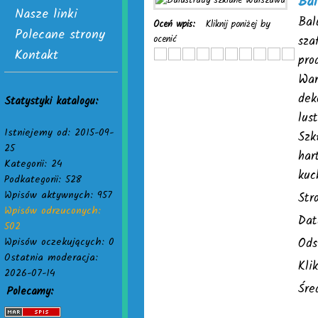
Ba
Nasze linki
Bal
Oceń wpis:
Kliknij poniżej by
Polecane strony
ocenić
sza
Kontakt
pro
War
dek
Statystyki katalogu:
lus
Istniejemy od: 2015-09-
Szk
25
har
Kategorii: 24
kuc
Podkategorii: 528
Wpisów aktywnych: 957
Str
Wpisów odrzuconych:
Dat
502
Wpisów oczekujących: 0
Ods
Ostatnia moderacja:
Kli
2026-07-14
Śre
Polecamy: