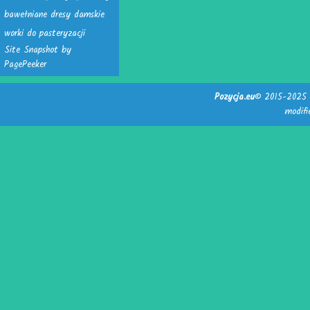
bawełniane dresy damskie
worki do pasteryzacji
Site Snapshot by
PagePeeker
Pozycja.eu
© 2015-2025 -
modif