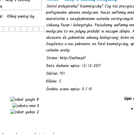
Jesteś pielęgniarką? Kosmetyczką? Czy też pracujes
profesjonalne ubrania medyczne. Nasze uniformy med
is:
Kliknij poniżej by
materiałów z uwzględnieniem walorów estetycznych
ciekawy fason i kolorystyka. Posiadamy uniformy me
medyczna to nie jedyny produkt w naszym sklepie. An
akcesoria do gabinetów odnowy biologicznej, które n
Znajdziesz u nas pokrowiec na fotel kosmetyczny, op
salonów urody.
Strona: http://anilon.pl/
Data dodania wpisu: 12-12-2017
Odsłon: 971
Klików: 5
Średnia ocena wpisu: 0 / 10
Wpis 
8
0
2