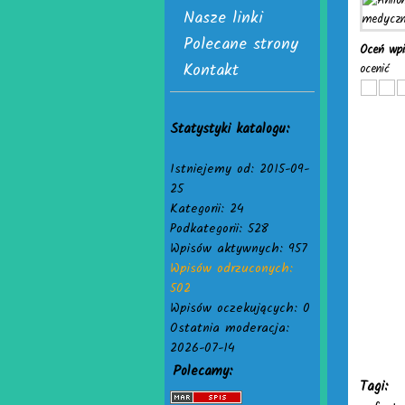
Nasze linki
Polecane strony
Oceń wp
Kontakt
ocenić
Statystyki katalogu:
Istniejemy od: 2015-09-
25
Kategorii: 24
Podkategorii: 528
Wpisów aktywnych: 957
Wpisów odrzuconych:
502
Wpisów oczekujących: 0
Ostatnia moderacja:
2026-07-14
Polecamy:
Tagi: