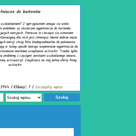
a się wielu
e do kartonów.
ce się uznaniem
równie dobrze mata
lna do pakowania.
ane wypełniacze do
Air. Trzeba tylko
kodzonego towaru.
pełną ofertę firmy
 wpisu
Szukaj