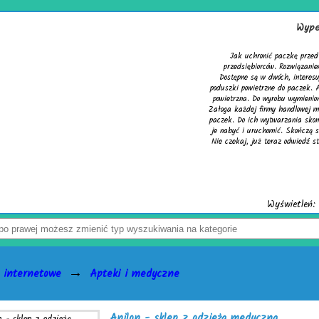
Wypełniacze do kartonów
Jak uchronić paczkę przed uszkodzeniem? Z tym pytaniem zmag
przedsiębiorców. Rozwiązaniem problemu są skuteczne wypełniacz
Dostępne są w dwóch, interesujących wersjach. Pierwsza to cieszą
poduszki powietrzne do paczek. Alternatywą dla nich jest chroniąca 
powietrzna. Do wyrobu wymienionych wersji służy folia biodegradowa
Załoga każdej firmy handlowej mogą w łatwy sposób tworzyć wspomni
paczek. Do ich wytwarzania skonstruowano markowe urządzenia activa
je nabyć i uruchomić. Skończą się problemy z częstymi zwrotami usz
Nie czekaj, już teraz odwiedź stronę activaair.pl. Znajdziesz na niej 
activaAir.
Wyświetleń: 3944 / Kliknięć: 7 /
Szczegóły
→
 internetowe
Apteki i medyczne
Anilon - sklep z odzieżą medyczną