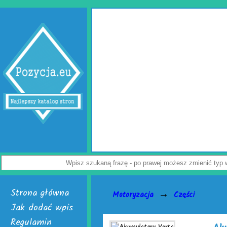
Wypełniacze 
Jak uchronić paczkę przed uszkodzen
przedsiębiorców. Rozwiązaniem problemu
Dostępne są w dwóch, interesujących wers
poduszki powietrzne do paczek. Alternatywą 
powietrzna. Do wyrobu wymienionych wersji 
Załoga każdej firmy handlowej mogą w łatwy
paczek. Do ich wytwarzania skonstruowano m
je nabyć i uruchomić. Skończą się problemy
Nie czekaj, już teraz odwiedź stronę activaa
activ
Wyświetleń: 3946 / Kl
Strona główna
→
Motoryzacja
Części
Jak dodać wpis
Regulamin