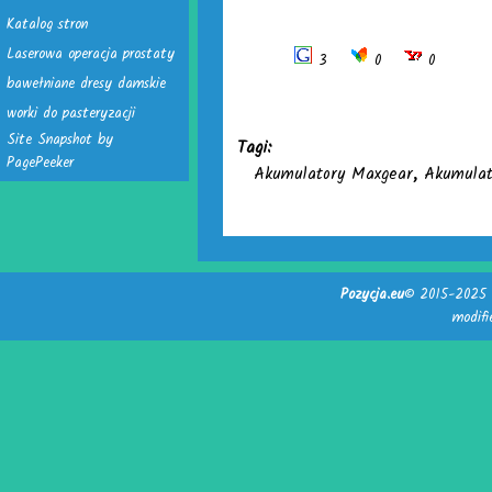
Katalog stron
Laserowa operacja prostaty
3
0
0
bawełniane dresy damskie
worki do pasteryzacji
Site Snapshot by
Tagi:
PagePeeker
Akumulatory Maxgear
,
Akumulat
Pozycja.eu
© 2015-2025 -
modif