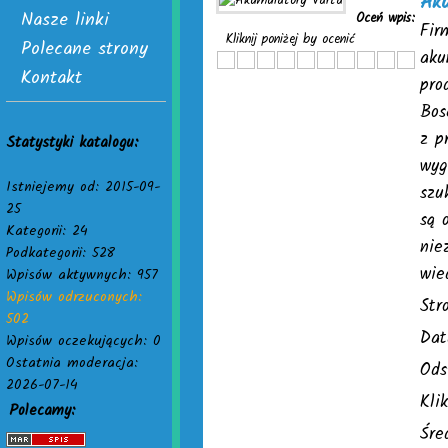
Ak
Nasze linki
Oceń wpis:
Fir
Kliknij poniżej by ocenić
Polecane strony
aku
Kontakt
pro
Bos
z p
Statystyki katalogu:
wyg
Istniejemy od: 2015-09-
szu
25
są 
Kategorii: 24
nie
Podkategorii: 528
wie
Wpisów aktywnych: 957
Wpisów odrzuconych:
Str
502
Dat
Wpisów oczekujących: 0
Ostatnia moderacja:
Ods
2026-07-14
Kli
Polecamy:
Śre